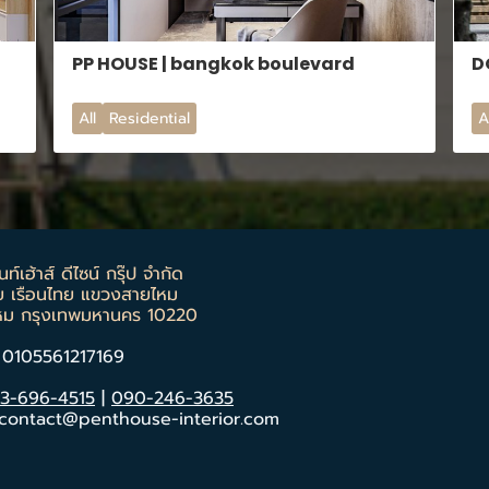
PP HOUSE | bangkok boulevard
D
All
Residential
A
ท์เฮ้าส์ ดีไซน์ กรุ๊ป จำกัด
ย เรือนไทย แขวงสายไหม
หม กรุงเทพมหานคร 10220
: 0105561217169
3-696-4515
|
090-246-3635
: contact@penthouse-interior.com