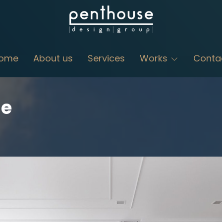
ome
About us
Services
Works
Conta
se