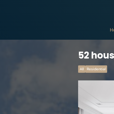
H
52 hou
All
Residential