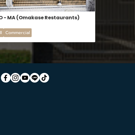
O - MA (Omakase Restaurants)
ll
Commercial