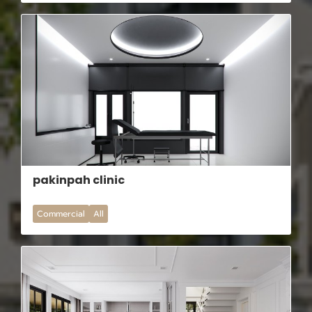
pakinpah clinic
Commercial
All