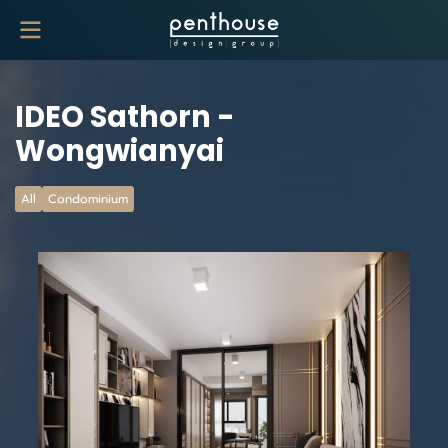
IDEO Sathorn -
Wongwianyai
All
Condominium