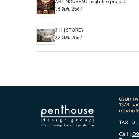
ART NOUVEAU | nightlife project
16 ต.ค. 2567
3 H | STOREY
22 ม.ค. 2567
บริษัท เพน
13/8 ซอ
เขตสายไ
TAX ID 
Call :
09