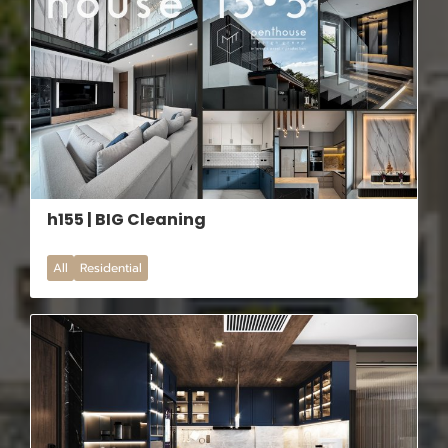
h155 | BIG Cleaning
All
Residential