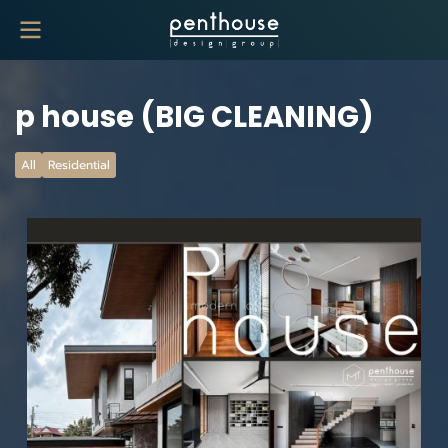
p house (BIG CLEANING)
All
Residential